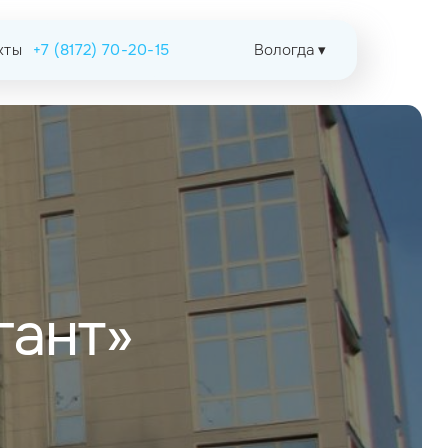
кты
+7 (8172) 70-20-15
Вологда ▾
гант»