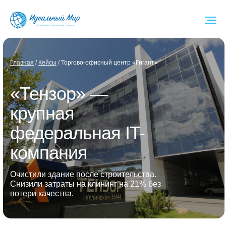
Глав ная
/
Кейсы
/ Торгово-офисный центр «Гигант»
«Тензор» —
крупная
федеральная IT-
компания
Очистили здание после строительства.
Снизили затраты на клининг на 21% без
потери качества.